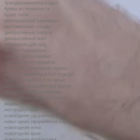
брендирование
брэндинг
буквы из пенопласта
булит тайм
венецианский карнавал
выставочные стенды
декоративные паруса
декоративный мост
декорации для шоу
детские праздники
задник сцены
занавес
изготовление занавеса
каше для экрана
каше экрана
круглый задник
круглый подиум
кубы из пластика с печатью
лайт-бокс
ландшафтный форум
ленэкспо
люстры в аренду
миникупер
мобильные стены
модныйпоказ
нестандартные подиумы
новогоднее оформление
новогоднее оформление клубов
новогодние ёлки
новогодняя арка
новогодняя флористика