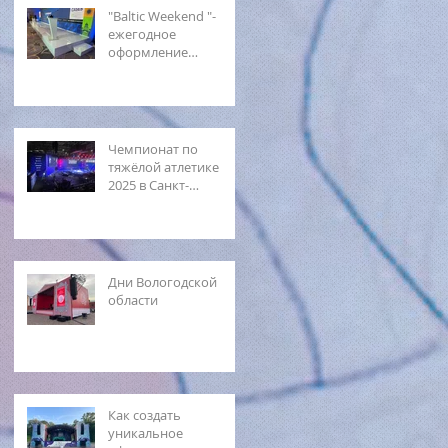
"Baltic Weekend "-
ежегодное
оформление
мероприятия
Чемпионат по
тяжёлой атлетике
2025 в Санкт-
Петербурге.
Подробности и
закулисье события
Дни Вологодской
области
Как создать
уникальное