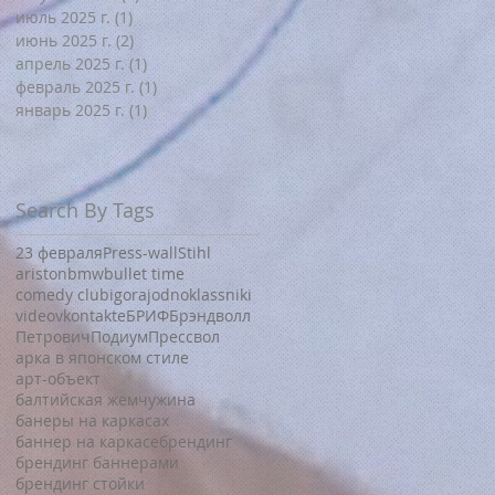
июль 2025 г.
(1)
1 пост
июнь 2025 г.
(2)
2 поста
апрель 2025 г.
(1)
1 пост
февраль 2025 г.
(1)
1 пост
январь 2025 г.
(1)
1 пост
Search By Tags
23 февраля
Press-wall
Stihl
ariston
bmw
bullet time
comedy club
igora
j
odnoklassniki
video
vkontakte
БРИФ
Брэндволл
Петрович
Подиум
Прессвол
арка в японском стиле
арт-объект
балтийская жемчужина
банеры на каркасах
баннер на каркасе
брендинг
брендинг баннерами
брендинг стойки