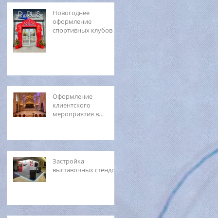
Новогоднее
оформление
спортивных клубов
Оформление
клиентского
мероприятия в
Мраморном дворце
Застройка
выставочных стендов