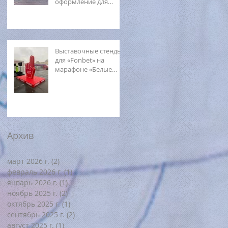
оформление для
Фестиваля джаза
Выставочные стенды
для «Fonbet» на
марафоне «Белые
ночи»
Архив
март 2026 г.
(2)
2 поста
февраль 2026 г.
(1)
1 пост
январь 2026 г.
(1)
1 пост
ноябрь 2025 г.
(2)
2 поста
октябрь 2025 г.
(1)
1 пост
сентябрь 2025 г.
(2)
2 поста
август 2025 г.
(1)
1 пост