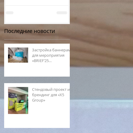
Последние новости
Застройка баннерами
для мероприятия
«BRIEF’25
(Ленинградская
область)»
Стендовый проект и
брендинг для «X5
Group»