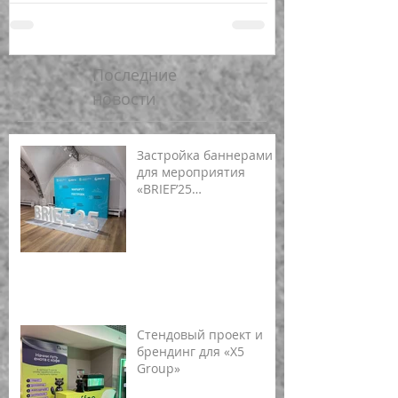
Последние
новости
Застройка баннерами
для мероприятия
«BRIEF’25
(Ленинградская
область)»
Стендовый проект и
брендинг для «X5
Group»