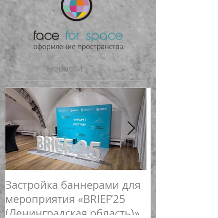
Новости
Застройка баннерами для
Новогоднее 
мероприятия «BRIEF’25
спортивных 
(Ленинградская область)»