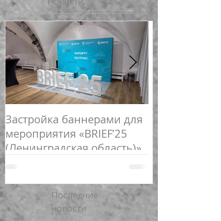
Новости
Застройка баннерами для
Новогоднее 
мероприятия «BRIEF’25
спортивных 
(Ленинградская область)»
Последние
новости