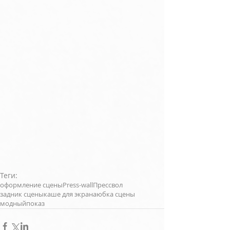
Теги:
оформление сцены
Press-wall
Прессвол
задник сцены
каше для экрана
юбка сцены
модныйпоказ