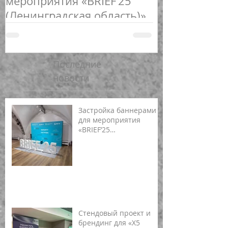
мероприятия «BRIEF’25
спортивных 
(Ленинградская область)»
Последние
новости
Застройка баннерами
для мероприятия
«BRIEF’25
(Ленинградская
область)»
Стендовый проект и
брендинг для «X5