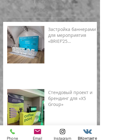
Последние
новости
Застройка баннерами
для мероприятия
«BRIEF’25
(Ленинградская
область)»
Стендовый проект и
брендинг для «X5
Group»
Phone
Email
Instagram
ВКонтакте