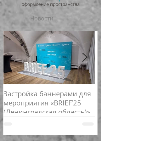
Новости
Застройка баннерами для
Новогоднее 
мероприятия «BRIEF’25
спортивных 
(Ленинградская область)»