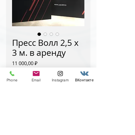
Пресс Волл 2,5 х
3 м. в аренду
Цена
11 000,00 ₽
В стоимость аренды Пресс Волла 
Phone
Email
Instagram
ВКонтакте
входит сборка и установка каркаса, 
натяжение банера (в течение суток). 
Не входит стоимость печати банера. 
Для размера 2,5 х 3 м. печать банера 
у нас будет стоить 7500 р. Также не 
входит стоимость перевозки - она 
считается в зависимости от 
удаленности площадки.