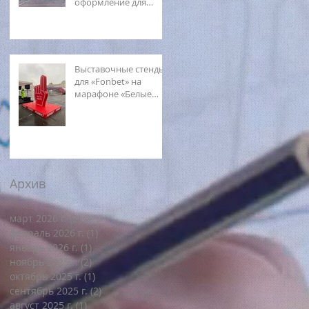
оформление для
Фестиваля джаза
Выставочные стенды
для «Fonbet» на
марафоне «Белые
ночи»
Архив
март 2026 г.
(2)
2 поста
февраль 2026 г.
(1)
1 пост
январь 2026 г.
(1)
1 пост
ноябрь 2025 г.
(2)
2 поста
октябрь 2025 г.
(1)
1 пост
сентябрь 2025 г.
(2)
2 поста
август 2025 г.
(1)
1 пост