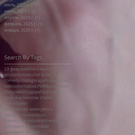
июль 2025 г.
(1)
1 пост
июнь 2025 г.
(2)
2 поста
апрель 2025 г.
(1)
1 пост
февраль 2025 г.
(1)
1 пост
январь 2025 г.
(1)
1 пост
Search By Tags
23 февраля
Press-wall
Stihl
ariston
bmw
bullet time
comedy club
igora
j
odnoklassniki
video
vkontakte
БРИФ
Брэндволл
Петрович
Подиум
Прессвол
арка в японском стиле
арт-объект
балтийская жемчужина
банеры на каркасах
баннер на каркасе
брендинг
брендинг баннерами
брендинг стойки