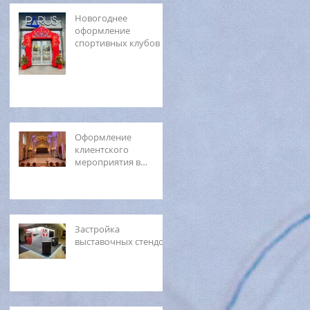
Новогоднее
оформление
спортивных клубов
Оформление
клиентского
мероприятия в
Мраморном дворце
Застройка
выставочных стендов