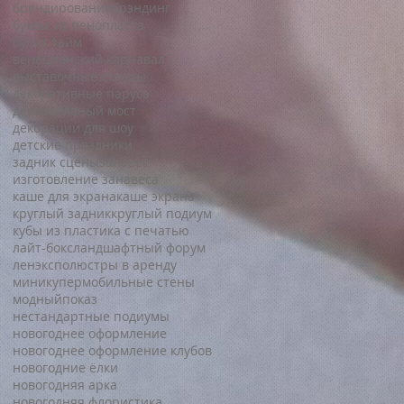
брендирование
брэндинг
буквы из пенопласта
булит тайм
венецианский карнавал
выставочные стенды
декоративные паруса
декоративный мост
декорации для шоу
детские праздники
задник сцены
занавес
изготовление занавеса
каше для экрана
каше экрана
круглый задник
круглый подиум
кубы из пластика с печатью
лайт-бокс
ландшафтный форум
ленэкспо
люстры в аренду
миникупер
мобильные стены
модныйпоказ
нестандартные подиумы
новогоднее оформление
новогоднее оформление клубов
новогодние ёлки
новогодняя арка
новогодняя флористика