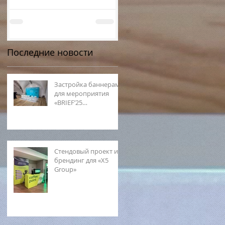
Последние новости
Застройка баннерами
для мероприятия
«BRIEF’25
(Ленинградская
область)»
Стендовый проект и
брендинг для «X5
Group»