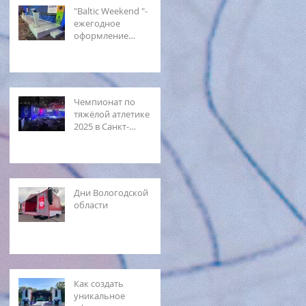
"Baltic Weekend "-
ежегодное
оформление
мероприятия
Чемпионат по
тяжёлой атлетике
2025 в Санкт-
Петербурге.
Подробности и
закулисье события
Дни Вологодской
области
Как создать
уникальное